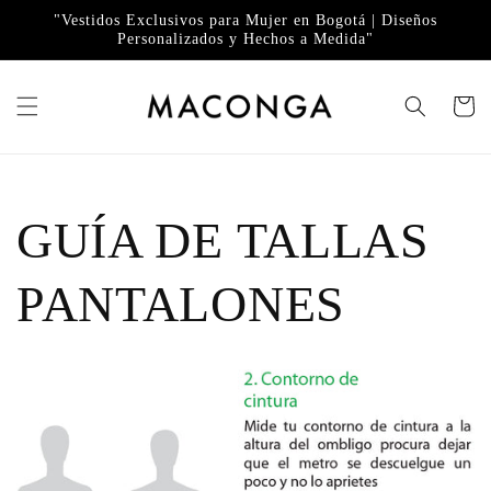
Ir
directamente
"Vestidos Exclusivos para Mujer en Bogotá | Diseños
Personalizados y Hechos a Medida"
al contenido
Carrito
GUÍA DE TALLAS
PANTALONES