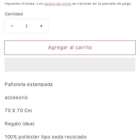
habitual
Impuesto incluido. Los
gastos de envío
se calculan en la pantalla de pago.
Cantidad
Reducir
Aumentar
cantidad
cantidad
para
para
Agregar al carrito
Pañuelo
Pañuelo
Pájaros
Pájaros
Elsa
Elsa
Uva-
Uva-
Amarillo
Amarillo
Pañoleta estampada
accesorio
70 X 70 Cm
Regalo ideal.
100% poliéster tipo seda reciclado