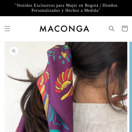
Ir
directamente
"Vestidos Exclusivos para Mujer en Bogotá | Diseños
Personalizados y Hechos a Medida"
al contenido
Carrito
Ir
directamente
a la
información
del producto
Abrir
elemento