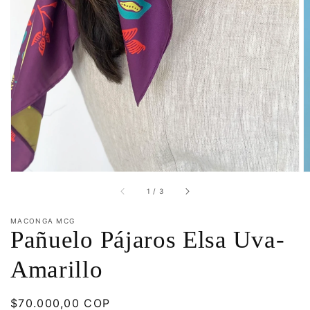
multimedia
1
en
vista
de
galería
de
1
/
3
MACONGA MCG
Pañuelo Pájaros Elsa Uva-
Amarillo
Precio
$70.000,00 COP