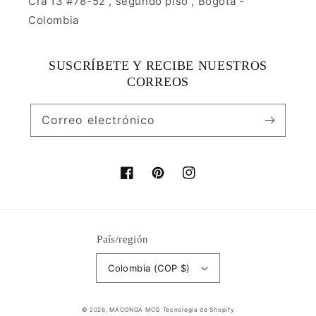
Cra 13 #78-52 , segundo piso , Bogotá -
Colombia
SUSCRÍBETE Y RECIBE NUESTROS
CORREOS
Correo electrónico
Facebook
Pinterest
Instagram
País/región
Colombia (COP $)
Formas
© 2026,
MACONGA MCG
Tecnología de Shopify