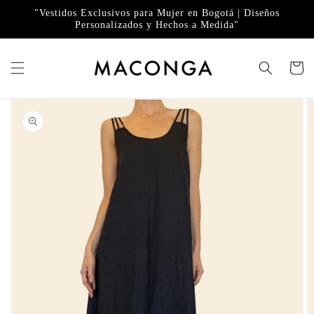
Ir
directamente
"Vestidos Exclusivos para Mujer en Bogotá | Diseños
Personalizados y Hechos a Medida"
al contenido
Carrito
Ir
directamente
a la
información
del producto
Abrir
elemento