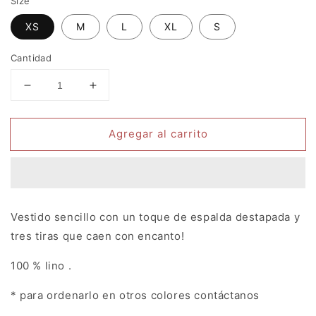
Size
XS
M
L
XL
S
Cantidad
Reducir
Aumentar
cantidad
cantidad
para
para
Agregar al carrito
Vestido
Vestido
Mompox
Mompox
Vestido sencillo con un toque de espalda destapada y
tres tiras que caen con encanto!
100 % lino .
* para ordenarlo en otros colores contáctanos