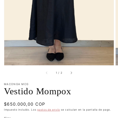
multimedia
1
en
vista
de
galería
de
1
/
2
MACONGA MCG
Vestido Mompox
Precio
$650.000,00 COP
habitual
Impuesto incluido. Los
gastos de envío
se calculan en la pantalla de pago.